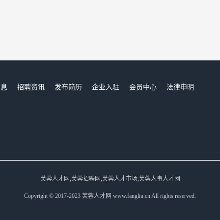
信息
招聘资讯
发布简历
企业入驻
会员中心
法律申明
们
芙蓉人才网,芙蓉招聘网,芙蓉人才市场,芙蓉人事人才网
Copyright © 2017-2023 芙蓉人才网 www.fangliu.cn All rights reserved.