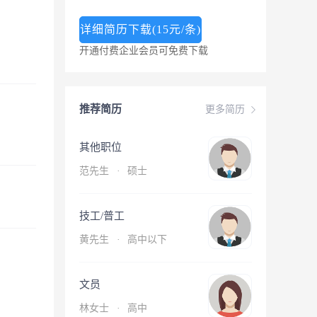
详细简历下载(15元/条)
开通付费企业会员可免费下载
推荐简历
更多简历
其他职位
范先生
·
硕士
技工/普工
黄先生
·
高中以下
文员
林女士
·
高中