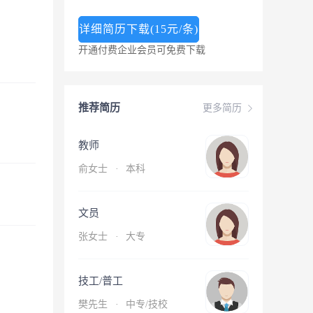
详细简历下载(15元/条)
开通付费企业会员可免费下载
推荐简历
更多简历
教师
俞女士
·
本科
文员
张女士
·
大专
技工/普工
樊先生
·
中专/技校