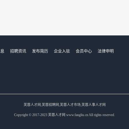
信息
招聘资讯
发布简历
企业入驻
会员中心
法律申明
们
芙蓉人才网,芙蓉招聘网,芙蓉人才市场,芙蓉人事人才网
Copyright © 2017-2023 芙蓉人才网 www.fangliu.cn All rights reserved.